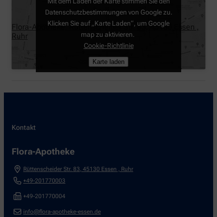
Mit dem Laden der Karte stimmen Sie den
Datenschutzbestimmungen von Google zu.
Klicken Sie auf „Karte Laden“, um Google
Flora-Apotheke, Rüttenscheider Str. 83, 45130 Essen ,
map zu aktivieren.
Ruhr
Cookie-Richtlinie
Karte laden
Kontakt
Flora-Apotheke
Rüttenscheider Str. 83
,
45130
Essen , Ruhr
+49-201770003
+49-201770004
info@flora-apotheke-essen.de