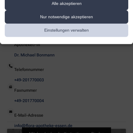
Alle akzeptieren
So erreichen Sie uns
Nur notwendige akzeptieren
Einstellungen verwalten
Sie haben Fragen zu unseren Leistungen? Wir sind für Sie da!
Apotheker/-in
Dr. Michael Bonmann
Telefonnummer
+49-201770003
Faxnummer
+49-201770004
E-Mail-Adresse
info@flora-apotheke-essen.de